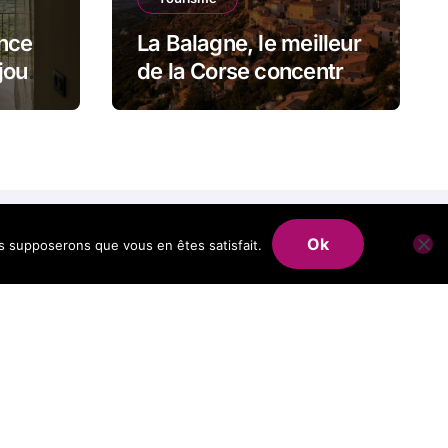
ence
La Balagne, le meilleur
jour
de la Corse concentré
sur quelques
kilomètres
Ok
us supposerons que vous en êtes satisfait.
nsar