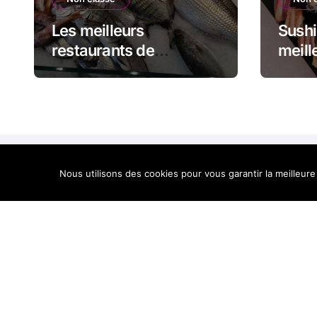
Les meilleurs
Sushi
restaurants de
meill
poissons en Corse
sushi
Nous utilisons des cookies pour vous garantir la meilleure
Best of Corse, le mei
Corse en un site
Cop