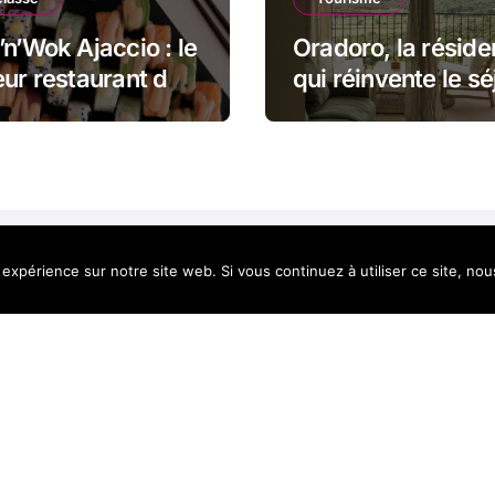
’n’Wok Ajaccio : le
Oradoro, la résid
eur restaurant de
qui réinvente le sé
s en Corse
en Balagne
 expérience sur notre site web. Si vous continuez à utiliser ce site, no
lleur de la
yright @2021. Tous droits réservés.
|
BlogData
par
Themea