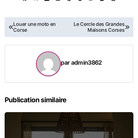
Navigation
Louer une moto en
Le Cercle des Grandes
Corse
Maisons Corses
de
l’article
par
admin3862
Publication similaire