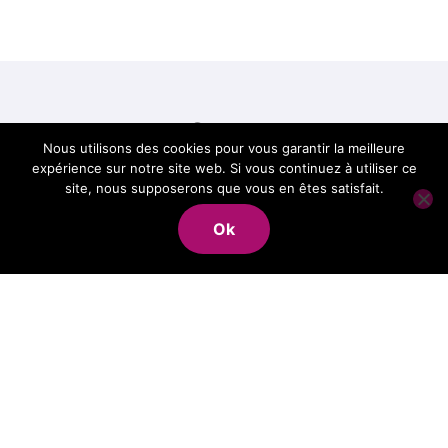
Best of Corse, le
Nous utilisons des cookies pour vous garantir la meilleure
expérience sur notre site web. Si vous continuez à utiliser ce
meilleur de la Corse
site, nous supposerons que vous en êtes satisfait.
Ok
en un site
Copyright @2021. Tous droits réservés.
|
BlogData
par
Themeansar