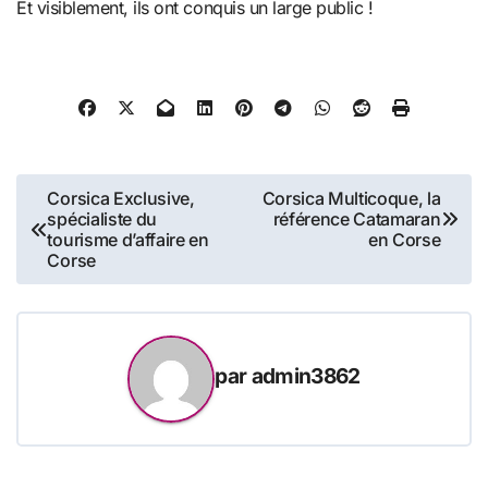
Et visiblement, ils ont conquis un large public !
Navigation
Corsica Exclusive,
Corsica Multicoque, la
spécialiste du
référence Catamaran
de
tourisme d’affaire en
en Corse
Corse
l’article
par
admin3862