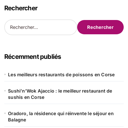
Rechercher
R
e
c
h
e
r
Récemment publiés
c
h
e
Les meilleurs restaurants de poissons en Corse
r
Sushi’n’Wok Ajaccio : le meilleur restaurant de
:
sushis en Corse
Oradoro, la résidence qui réinvente le séjour en
Balagne