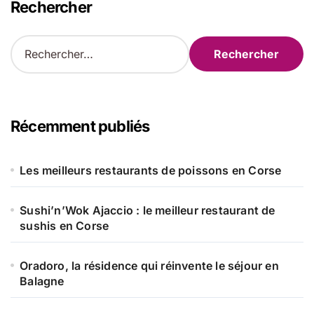
Rechercher
R
e
c
h
e
r
Récemment publiés
c
h
e
Les meilleurs restaurants de poissons en Corse
r
Sushi’n’Wok Ajaccio : le meilleur restaurant de
:
sushis en Corse
Oradoro, la résidence qui réinvente le séjour en
Balagne