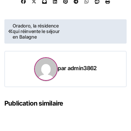
Navigation
Oradoro, la résidence
qui réinvente le séjour
de
en Balagne
l’article
par
admin3862
Publication similaire