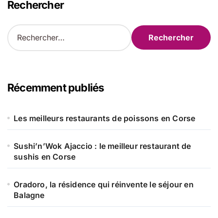
Rechercher
R
e
c
h
e
r
Récemment publiés
c
h
e
Les meilleurs restaurants de poissons en Corse
r
Sushi’n’Wok Ajaccio : le meilleur restaurant de
:
sushis en Corse
Oradoro, la résidence qui réinvente le séjour en
Balagne