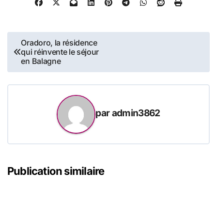
Navigation
Oradoro, la résidence
qui réinvente le séjour
de
en Balagne
l’article
par
admin3862
Publication similaire