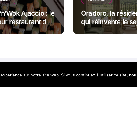
’n’Wok Ajaccio : le
Oradoro, la résid
eur restaurant de
qui réinvente le sé
s en Corse
en Balagne
 expérience sur notre site web. Si vous continuez à utiliser ce site, no
lleur de la
yright @2021. Tous droits réservés.
|
BlogData
par
Themea