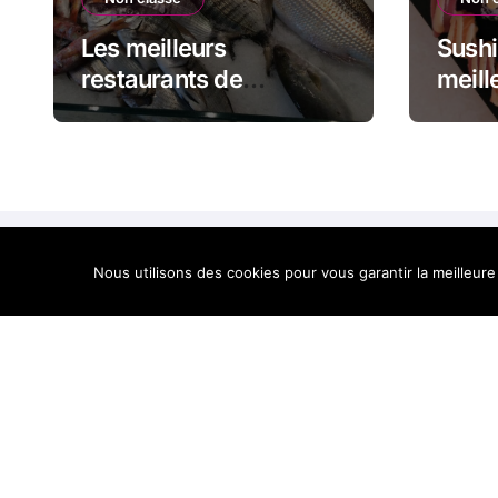
Les meilleurs
Sushi
restaurants de
meill
poissons en Corse
sushi
Nous utilisons des cookies pour vous garantir la meilleure
Best of Corse, le mei
Corse en un site
Cop