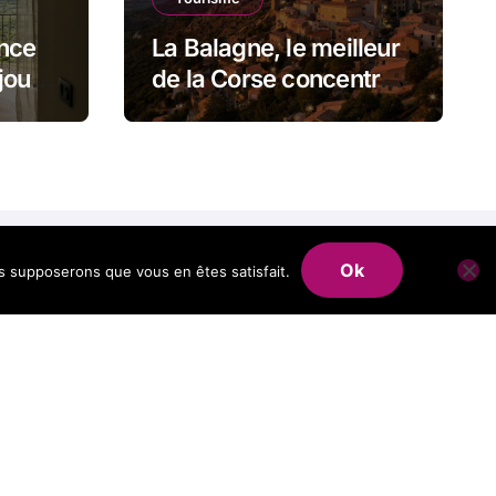
ence
La Balagne, le meilleur
jour
de la Corse concentré
sur quelques
kilomètres
Ok
us supposerons que vous en êtes satisfait.
nsar