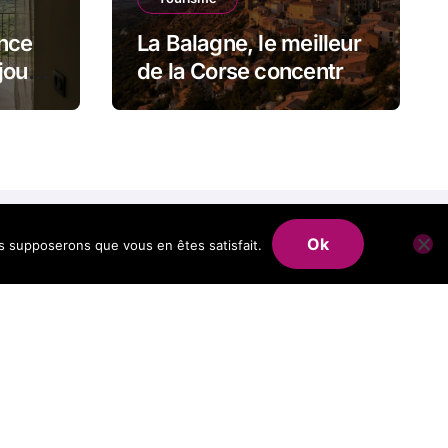
ence
La Balagne, le meilleur
jour
de la Corse concentré
sur quelques
kilomètres
Ok
us supposerons que vous en êtes satisfait.
nsar