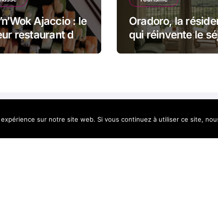
’n’Wok Ajaccio : le
Oradoro, la résid
eur restaurant de
qui réinvente le sé
s en Corse
en Balagne
 expérience sur notre site web. Si vous continuez à utiliser ce site, no
lleur de la
yright @2021. Tous droits réservés.
|
BlogData
par
Themea