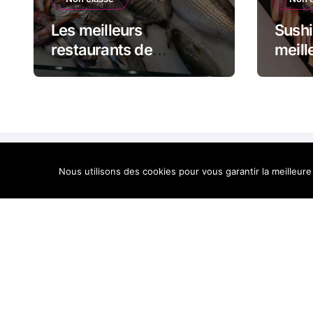
Les meilleurs
Sushi
restaurants de
meill
poissons en Corse
sushi
Nous utilisons des cookies pour vous garantir la meilleure
Best of Corse, le mei
Corse en un site
Cop