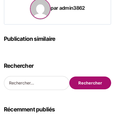
par
admin3862
Publication similaire
Rechercher
R
e
c
h
e
r
Récemment publiés
c