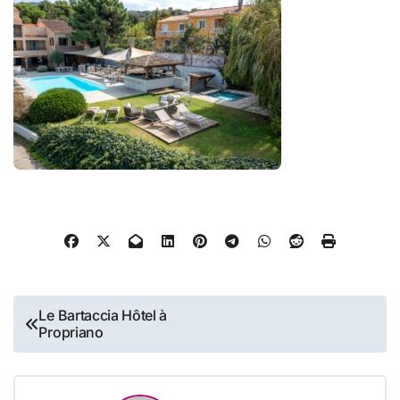
Navigation
Le Bartaccia Hôtel à
Propriano
de
l’article