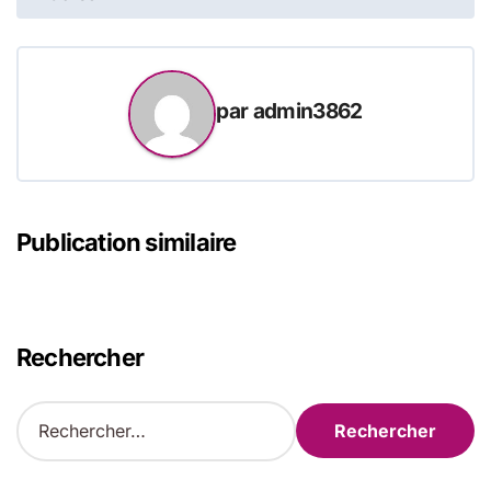
l’article
par
admin3862
Publication similaire
Rechercher
R
e
c
h